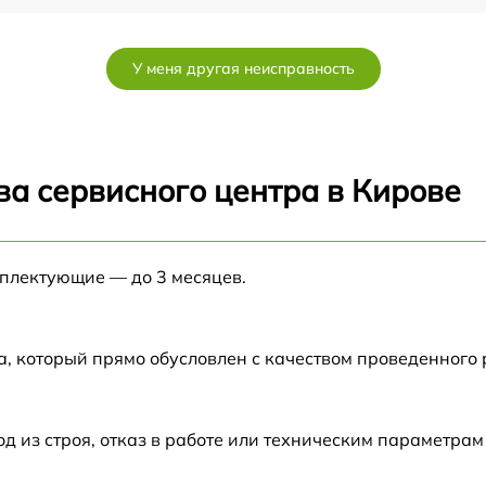
от 60 мин
У меня другая неисправность
от 60 мин
от 60 мин
ва сервисного центра в Кирове
от 60 мин
мплектующие — до 3 месяцев.
от 60 мин
от 60 мин
а, который прямо обусловлен с качеством проведенного
Н
от 60 мин
из строя, отказ в работе или техническим параметрам
от 60 мин