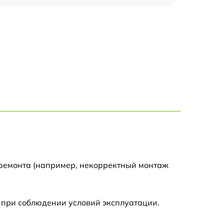
750 р
1100 р
1000 р
590 р
650 р
590 р
 ремонта (например, некорректный монтаж
590 р
 при соблюдении условий эксплуатации.
590 р