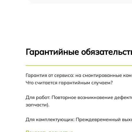
Замена дисплея (экрана) Infratech IT-103Н
Замена матрицы Infratech IT-103Н
Ремонт цепи питания Infratech IT-103Н
Гарантийные обязательст
Замена USB порта Infratech IT-103Н
Гарантия от сервиса: на смонтированные ко
Замена процессора Infratech IT-103Н
Что считается гарантийным случаем?
Замена аккумулятора Infratech IT-103Н
Для работ: Повторное возникновение дефект
запчасти).
Замена ключей управления Infratech IT-103
Для комплектующих: Преждевременный выход 
Ремонт контроллеров Infratech IT-103Н