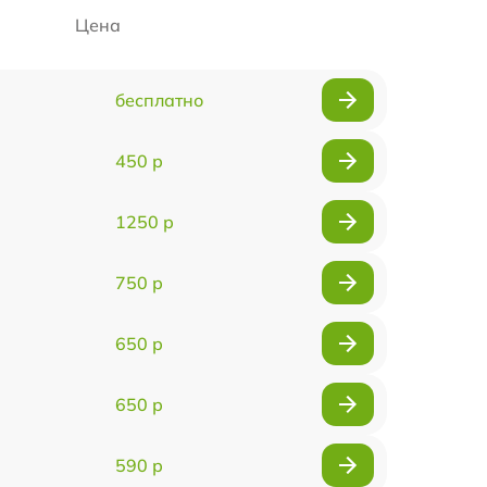
Цена
бесплатно
450 р
1250 р
750 р
650 р
650 р
590 р