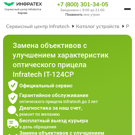
+7 (800) 301-34-05
Сервисный центр Infratech
в
Ежедневно с 9:00 до 21:00
Кирове
Позвонить
мне утром
Сервисный центр Infratech
Каталог устройств
Рем
Замена объективов с
улучшением характеристик
оптического прицела
Infratech IT-124CP
Официальный сервис
Гарантийное обслуживание
оптического прицела Infratech до 3 лет
Диагностика за наш счет,
ремонт по желанию
Бесплатный выезд курьера
в день обращения
Замена объективов с улучшением