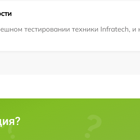
сти
шном тестировании техники Infratech, и 
ция?