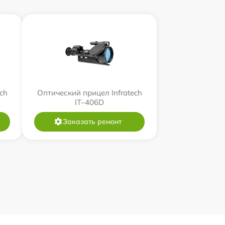
ch
Оптический прицел Infratech
IT–406D
Заказать ремонт