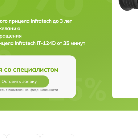
ого прицела Infratech до 3 лет
 желанию
бращения
рицела
Infratech IT-124D от 35 минут
я со специалистом
Оставить заявку
есь c
политикой конфиденциальности