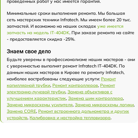
проведенных работ у нас имеется гарантия.
Минимальные сроки выполнения ремонта. Мы большая
сеть мастерских техники Infratech. Мы имеем более 20 тыс.
запчастей. И возможно на наших складах
уже имеется
запчасть на модель IT-404DK
. При заказе ремонта на сайте
- предоставляется скидка -25%.
Знаем свое дело
Будьте уверены в профессионализме наших мастеров - они
с уверенностью выполнят ремонт Infratech IT-404DK. По
данным наших мастеров в Кирове по ремонту Infratech,
наиболее востребованы следующие услуги:
Ремонт
капиллярной трубки
,
Ремонт контроллеров
,
Ремонт
электронно-лучевой трубки
,
Замена объективов с
улучшением характеристик
,
Замена шим контроллера
,
Замена микросхемы усилителя
,
Замена микросхемы логики
,
Замена CORE
,
Ремонт встроенного дальнометра и других
устройств
,
Калибровка и настройка тепловизора
.