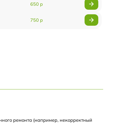
650 р
750 р
450 р
750 р
1250 р
590 р
650 р
590 р
енного ремонта (например, некорректный