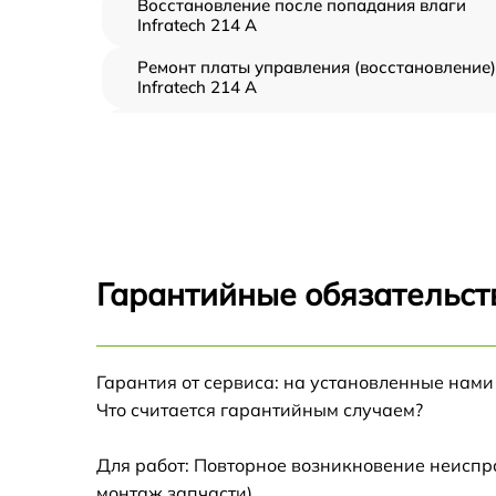
Восстановление после попадания влаги
Infratech 214 А
Ремонт платы управления (восстановление)
Infratech 214 А
Прошивка (Обновление ПО) Infratech 214 А
Замена дисплея (экрана) Infratech 214 А
Замена корпуса Infratech 214 А
Гарантийные обязательст
Замена аккумулятора Infratech 214 А
Гарантия от сервиса: на установленные нами
Замена процессора Infratech 214 А
Что считается гарантийным случаем?
Замена USB порта Infratech 214 А
Для работ: Повторное возникновение неиспр
монтаж запчасти).