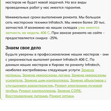
мастеров не будет новой задачей. На все виды
проведенных работ у нас имеется гарантия.
Минимальные сроки выполнения ремонта. Мы большая
сеть мастерских техники Infratech. Мы имеем более 20 тыс.
запчастей. И возможно на наших складах
уже имеется
запчасть на модель 406 С
. При заказе ремонта на сайте -
предоставляется скидка -25%.
Знаем свое дело
Будьте уверены в профессионализме наших мастеров - они
с уверенностью выполнят ремонт Infratech 406 С. По
данным наших мастеров в Кирове по ремонту Infratech,
наиболее востребованы следующие услуги:
Замена
матрицы
,
Замена микросхемы логики
,
Замена микросхемы
усилителя
,
Замена шим контроллера
,
Замена объективов с
улучшением характеристик
,
Ремонт электронно-лучевой
трубки
,
Ремонт контроллеров
,
Замена CORE
,
Восстановление питания
,
Ремонт оптики
.