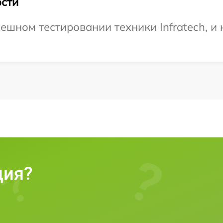
сти
шном тестировании техники Infratech, и 
ция?